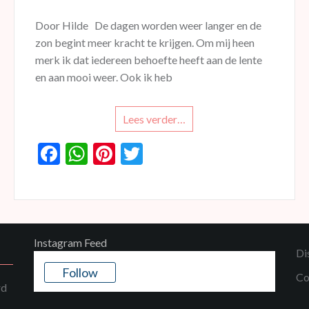
Door Hilde De dagen worden weer langer en de
zon begint meer kracht te krijgen. Om mij heen
merk ik dat iedereen behoefte heeft aan de lente
en aan mooi weer. Ook ik heb
Lees verder…
F
W
Pi
T
ac
h
nt
w
e
at
er
itt
b
s
es
er
o
A
t
Instagram Feed
Di
o
p
Follow
Co
k
p
rd