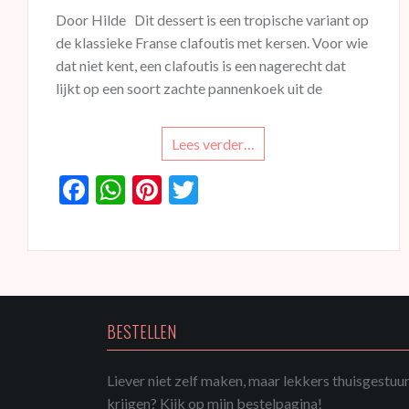
Door Hilde Dit dessert is een tropische variant op
de klassieke Franse clafoutis met kersen. Voor wie
dat niet kent, een clafoutis is een nagerecht dat
lijkt op een soort zachte pannenkoek uit de
Lees verder…
F
W
Pi
T
ac
h
nt
w
e
at
er
itt
b
s
es
er
o
A
t
o
p
BESTELLEN
k
p
Liever niet zelf maken, maar lekkers thuisgestuu
krijgen? Kijk op mijn bestelpagina!