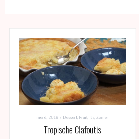
mei 6, 2018
Dessert
,
Fruit
,
IJs
,
Zomer
Tropische Clafoutis