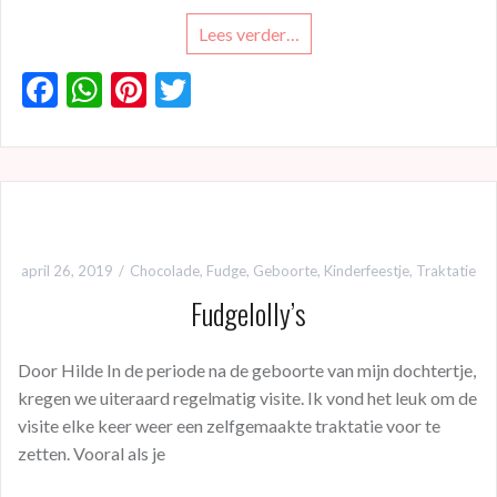
Lees verder…
F
W
Pi
T
ac
h
nt
w
e
at
er
itt
b
s
es
er
o
A
t
o
p
april 26, 2019
Chocolade
,
Fudge
,
Geboorte
,
Kinderfeestje
,
Traktatie
k
p
Fudgelolly’s
Door Hilde In de periode na de geboorte van mijn dochtertje,
kregen we uiteraard regelmatig visite. Ik vond het leuk om de
visite elke keer weer een zelfgemaakte traktatie voor te
zetten. Vooral als je