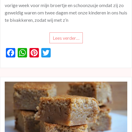
vorige week voor mijn broertje en schoonzusje omdat zij zo
geweldig waren om twee dagen met onze kinderen in ons huis
te bivakkeren, zodat wij met z’n
Lees verder…
F
W
Pi
T
ac
h
nt
w
e
at
er
itt
b
s
es
er
o
A
t
o
p
k
p