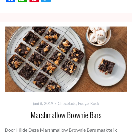
ac
h
nt
w
e
at
er
itt
b
s
es
er
o
A
t
o
p
k
p
juni 8, 2019
Chocolade
,
Fudge
,
Koek
Marshmallow Brownie Bars
Door Hilde Deze Marshmallow Brownie Bars maakte ik