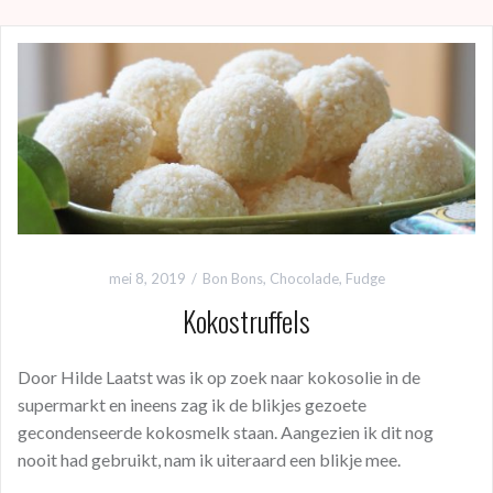
e
at
er
itt
b
s
es
er
o
A
t
o
p
k
p
mei 8, 2019
Bon Bons
,
Chocolade
,
Fudge
Kokostruffels
Door Hilde Laatst was ik op zoek naar kokosolie in de
supermarkt en ineens zag ik de blikjes gezoete
gecondenseerde kokosmelk staan. Aangezien ik dit nog
nooit had gebruikt, nam ik uiteraard een blikje mee.