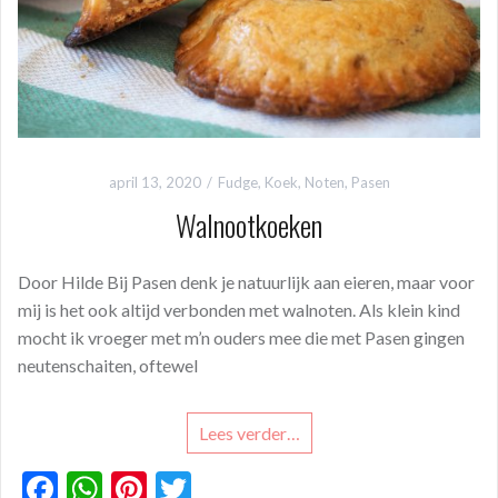
april 13, 2020
Fudge
,
Koek
,
Noten
,
Pasen
Walnootkoeken
Door Hilde Bij Pasen denk je natuurlijk aan eieren, maar voor
mij is het ook altijd verbonden met walnoten. Als klein kind
mocht ik vroeger met m’n ouders mee die met Pasen gingen
neutenschaiten, oftewel
Lees verder…
F
W
Pi
T