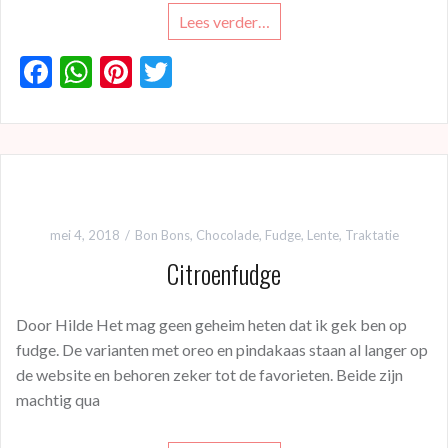
Lees verder…
F
W
Pi
T
ac
h
nt
w
e
at
er
itt
b
s
es
er
o
A
t
o
p
mei 4, 2018
Bon Bons
,
Chocolade
,
Fudge
,
Lente
,
Traktatie
k
p
Citroenfudge
Door Hilde Het mag geen geheim heten dat ik gek ben op
fudge. De varianten met oreo en pindakaas staan al langer op
de website en behoren zeker tot de favorieten. Beide zijn
machtig qua