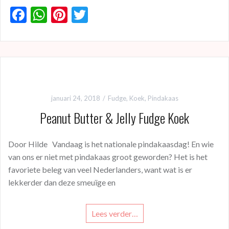
F
W
Pi
T
ac
h
nt
w
e
at
er
itt
b
s
es
er
o
A
t
o
p
januari 24, 2018
Fudge
,
Koek
,
Pindakaas
k
p
Peanut Butter & Jelly Fudge Koek
Door Hilde Vandaag is het nationale pindakaasdag! En wie
van ons er niet met pindakaas groot geworden? Het is het
favoriete beleg van veel Nederlanders, want wat is er
lekkerder dan deze smeuïge en
Lees verder…