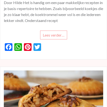
Door Hilde Het is handig om een paar makkelijke recepten in
je basis-repertoire te hebben. Zoals bijvoorbeeld koekjes die
je zo klaar hebt, de koektrommel weer vol is en die iedereen
lekker vindt. Onderstaand recept
Lees verder…
F
W
Pi
T
ac
h
nt
w
e
at
er
itt
b
s
es
er
o
A
t
o
p
k
p