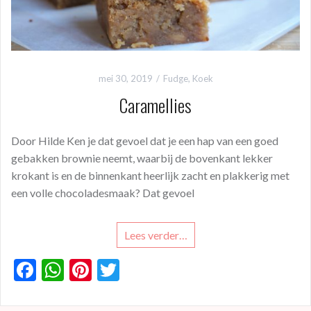
mei 30, 2019
Fudge
,
Koek
Caramellies
Door Hilde Ken je dat gevoel dat je een hap van een goed
gebakken brownie neemt, waarbij de bovenkant lekker
krokant is en de binnenkant heerlijk zacht en plakkerig met
een volle chocoladesmaak? Dat gevoel
Lees verder…
F
W
Pi
T
ac
h
nt
w