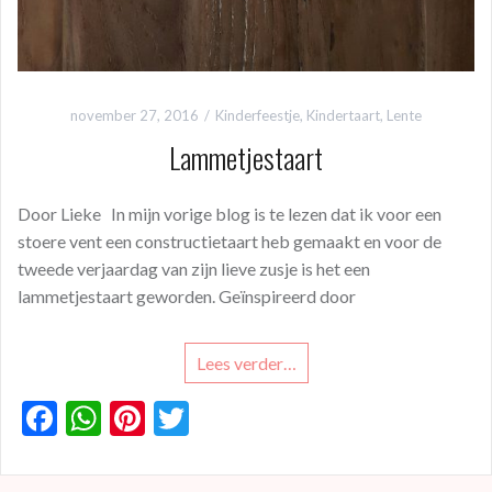
november 27, 2016
Kinderfeestje
,
Kindertaart
,
Lente
Lammetjestaart
Door Lieke In mijn vorige blog is te lezen dat ik voor een
stoere vent een constructietaart heb gemaakt en voor de
tweede verjaardag van zijn lieve zusje is het een
lammetjestaart geworden. Geïnspireerd door
Lees verder…
F
W
Pi
T
ac
h
nt
w
e
at
er
itt