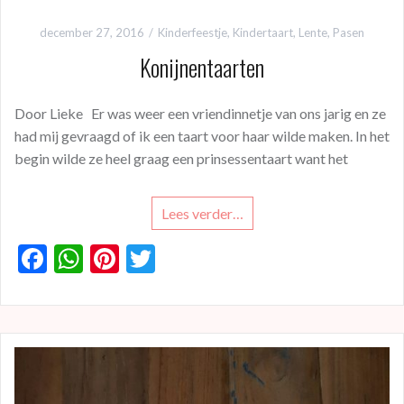
december 27, 2016
Kinderfeestje
,
Kindertaart
,
Lente
,
Pasen
Konijnentaarten
Door Lieke Er was weer een vriendinnetje van ons jarig en ze
had mij gevraagd of ik een taart voor haar wilde maken. In het
begin wilde ze heel graag een prinsessentaart want het
Lees verder…
F
W
Pi
T
ac
h
nt
w
e
at
er
itt
b
s
es
er
o
A
t
o
p