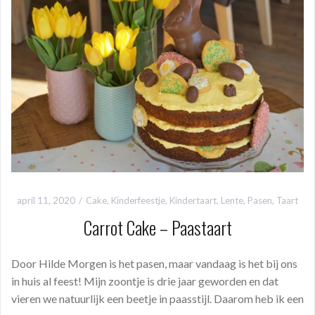
o
A
t
o
p
k
p
april 11, 2020
Cake
,
Kinderfeestje
,
Kindertaart
,
Lente
,
Pasen
,
Taart
Carrot Cake – Paastaart
Door Hilde Morgen is het pasen, maar vandaag is het bij ons
in huis al feest! Mijn zoontje is drie jaar geworden en dat
vieren we natuurlijk een beetje in paasstijl. Daarom heb ik een