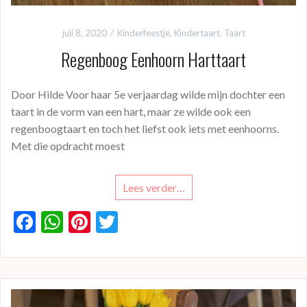
juli 8, 2020
Kinderfeestje
,
Kindertaart
,
Taart
Regenboog Eenhoorn Harttaart
Door Hilde Voor haar 5e verjaardag wilde mijn dochter een
taart in de vorm van een hart, maar ze wilde ook een
regenboogtaart en toch het liefst ook iets met eenhoorns.
Met die opdracht moest
Lees verder…
F
W
Pi
T
ac
h
nt
w
e
at
er
itt
b
s
es
er