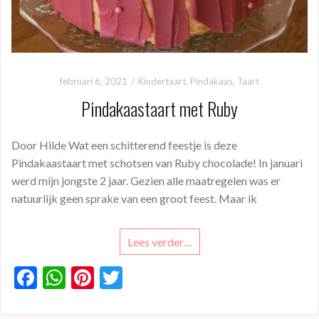
februari 6, 2021
Kindertaart
,
Pindakaas
,
Taart
Pindakaastaart met Ruby
Door Hilde Wat een schitterend feestje is deze
Pindakaastaart met schotsen van Ruby chocolade! In januari
werd mijn jongste 2 jaar. Gezien alle maatregelen was er
natuurlijk geen sprake van een groot feest. Maar ik
Lees verder…
F
W
Pi
T
ac
h
nt
w