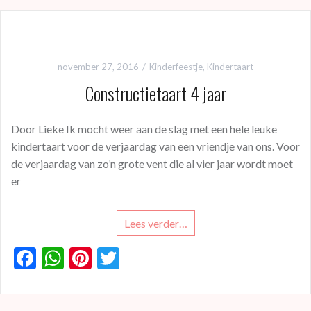
b
s
es
er
o
A
t
o
p
november 27, 2016
Kinderfeestje
,
Kindertaart
k
p
Constructietaart 4 jaar
Door Lieke Ik mocht weer aan de slag met een hele leuke
kindertaart voor de verjaardag van een vriendje van ons. Voor
de verjaardag van zo’n grote vent die al vier jaar wordt moet
er
Lees verder…
F
W
Pi
T
ac
h
nt
w
e
at
er
itt