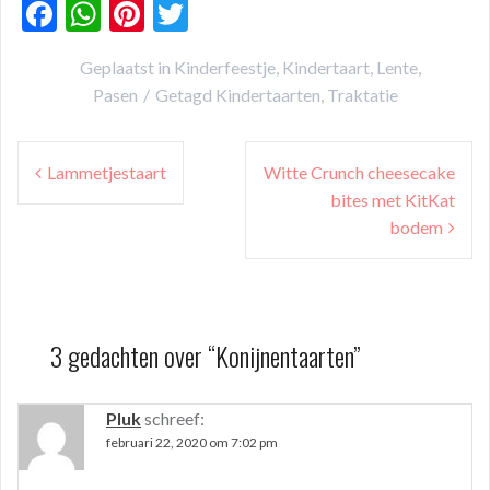
F
W
Pi
T
ac
h
nt
w
Geplaatst in
Kinderfeestje
,
Kindertaart
,
Lente
,
e
at
er
itt
Pasen
Getagd
Kindertaarten
,
Traktatie
b
s
es
er
o
A
t
Bericht
Lammetjestaart
Witte Crunch cheesecake
o
p
navigatie
bites met KitKat
k
p
bodem
3 gedachten over “
Konijnentaarten
”
Pluk
schreef:
februari 22, 2020 om 7:02 pm