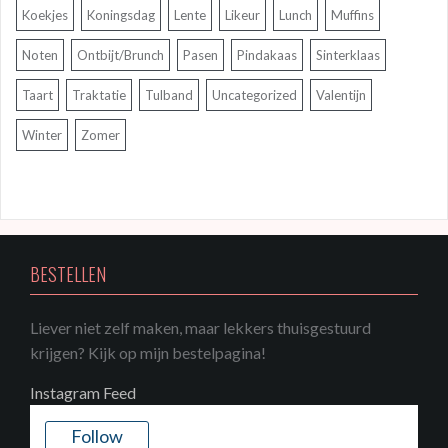
Koekjes
Koningsdag
Lente
Likeur
Lunch
Muffins
Noten
Ontbijt/Brunch
Pasen
Pindakaas
Sinterklaas
Taart
Traktatie
Tulband
Uncategorized
Valentijn
Winter
Zomer
BESTELLEN
Liever niet zelf maken, maar lekkers thuisgestuurd
krijgen? Kijk op mijn bestelpagina!
Instagram Feed
Follow