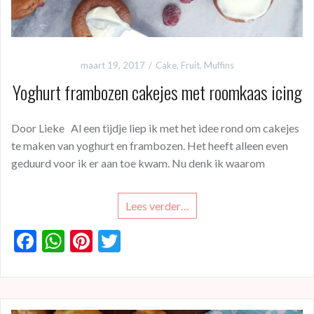
maart 19, 2017
Cake
,
Fruit
,
Muffins
Yoghurt frambozen cakejes met roomkaas icing
Door Lieke Al een tijdje liep ik met het idee rond om cakejes
te maken van yoghurt en frambozen. Het heeft alleen even
geduurd voor ik er aan toe kwam. Nu denk ik waarom
Lees verder…
F
W
Pi
T
ac
h
nt
w
e
at
er
itt
b
s
es
er