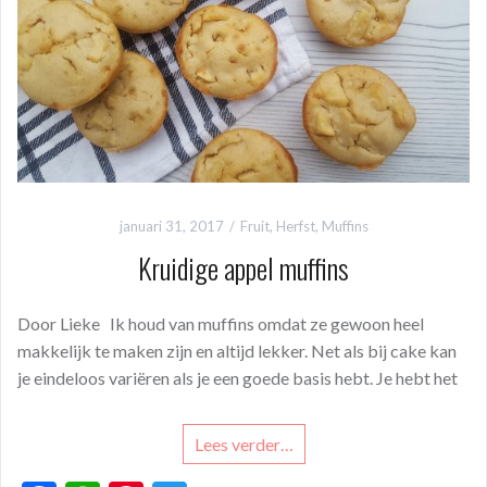
k
p
januari 31, 2017
Fruit
,
Herfst
,
Muffins
Kruidige appel muffins
Door Lieke Ik houd van muffins omdat ze gewoon heel
makkelijk te maken zijn en altijd lekker. Net als bij cake kan
je eindeloos variëren als je een goede basis hebt. Je hebt het
Lees verder…