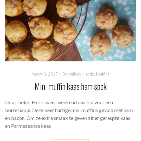
o
A
t
o
p
k
p
maart 3, 2017
Borrelhap
,
Hartig
,
Muffins
Mini muffin kaas ham spek
Door Lieke Het is weer weekend dus tijd voor een
borrelhapje. Deze keer hartige mini muffins gevuld met ham
en bacon. Om ze extra smaak te geven zit er geraspte kaas
en Parmezaanse kaas