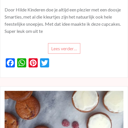
Door Hilde Kinderen doe je altijd een plezier met een doosje
Smarties, met al die kleurtjes zijn het natuurlijk ook hele
feestelijke snoepjes. Met dat idee maakte ik deze cupcakes.
Super leuk om uit te
Lees verder…
F
W
Pi
T
ac
h
nt
w
e
at
er
itt
b
s
es
er
o
A
t
o
p
k
p