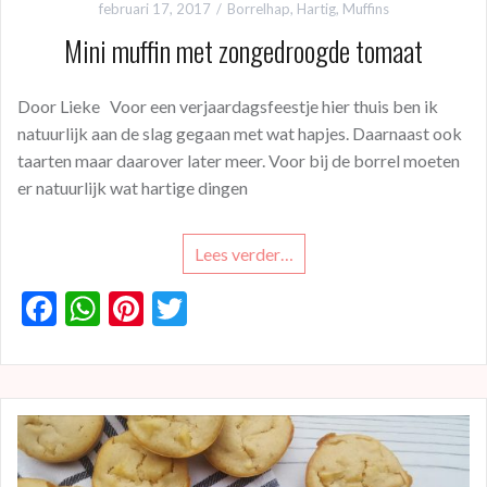
februari 17, 2017
Borrelhap
,
Hartig
,
Muffins
Mini muffin met zongedroogde tomaat
Door Lieke Voor een verjaardagsfeestje hier thuis ben ik
natuurlijk aan de slag gegaan met wat hapjes. Daarnaast ook
taarten maar daarover later meer. Voor bij de borrel moeten
er natuurlijk wat hartige dingen
Lees verder…
F
W
Pi
T
ac
h
nt
w
e
at
er
itt
b
s
es
er
o
A
t
o
p