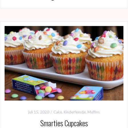
juli 15, 2020
Cake
,
Kinderfeestje
,
Muffins
Smarties Cupcakes