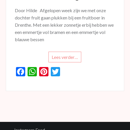
Door Hilde Afgelopen week zijn we met onze
dochter fruit gaan plukken bij een fruitboer in
Drenthe. Met een lekker zonnetje erbij hebben we
een emmertje vol bramen en een emmertje vol
blauwe bessen
Lees verder…
F
W
Pi
T
ac
h
nt
w
e
at
er
itt
b
s
es
er
o
A
t
o
p
k
p
Instagram Feed