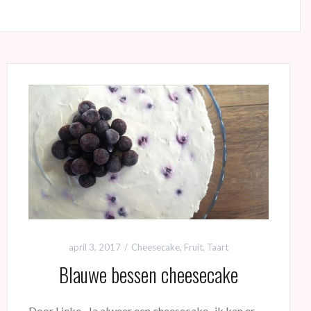
april 3, 2017
Cheesecake
,
Fruit
,
Taart
Blauwe bessen cheesecake
Door Lieke Ja alweer een cheesecake.. ik kan er