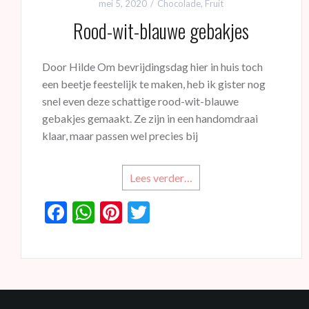
mei 5, 2020
Chocolade
,
Fruit
Rood-wit-blauwe gebakjes
Door Hilde Om bevrijdingsdag hier in huis toch
een beetje feestelijk te maken, heb ik gister nog
snel even deze schattige rood-wit-blauwe
gebakjes gemaakt. Ze zijn in een handomdraai
klaar, maar passen wel precies bij
Lees verder…
F
W
Pi
T
ac
h
nt
w
e
at
er
itt
b
s
es
er
o
A
t