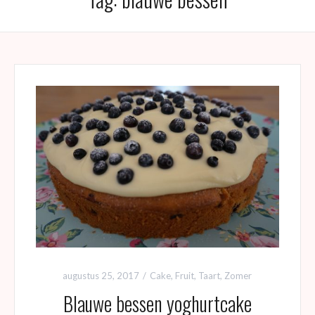
augustus 25, 2017
Cake
,
Fruit
,
Taart
,
Zomer
Blauwe bessen yoghurtcake