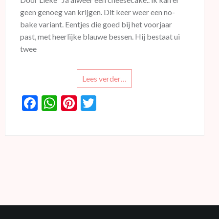
geen genoeg van krijgen. Dit keer weer een no-
bake variant. Eentjes die goed bij het voorjaar
past, met heerlijke blauwe bessen. Hij bestaat ui
twee
Lees verder…
F
W
Pi
T
ac
h
nt
w
e
at
er
itt
b
s
es
er
o
A
t
o
p
k
p