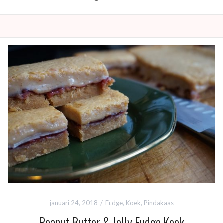
januari 24, 2018
Fudge
,
Koek
,
Pindakaas
Peanut Butter & Jelly Fudge Koek