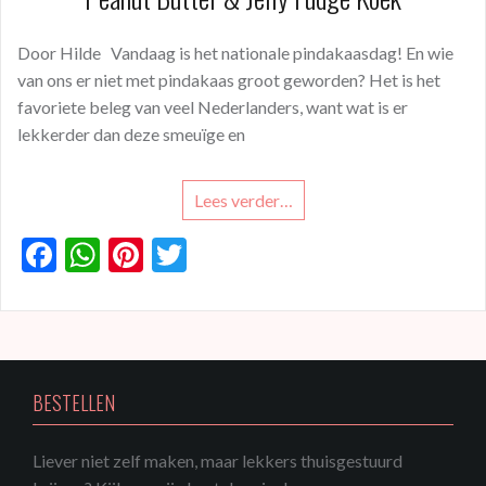
Door Hilde Vandaag is het nationale pindakaasdag! En wie
van ons er niet met pindakaas groot geworden? Het is het
favoriete beleg van veel Nederlanders, want wat is er
lekkerder dan deze smeuïge en
Lees verder…
F
W
Pi
T
ac
h
nt
w
e
at
er
itt
b
s
es
er
o
A
t
BESTELLEN
o
p
k
p
Liever niet zelf maken, maar lekkers thuisgestuurd