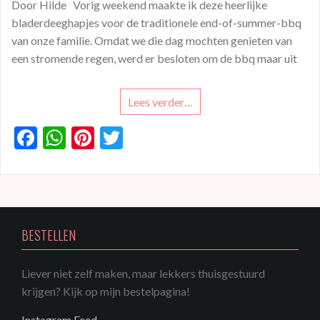
Door Hilde Vorig weekend maakte ik deze heerlijke
bladerdeeghapjes voor de traditionele end-of-summer-bbq
van onze familie. Omdat we die dag mochten genieten van
een stromende regen, werd er besloten om de bbq maar uit
Lees verder…
F
W
Pi
T
ac
h
nt
w
e
at
er
itt
b
s
es
er
o
A
t
BESTELLEN
o
p
k
p
Liever niet zelf maken, maar lekkers thuisgestuurd
krijgen? Kijk op mijn bestelpagina!
Instagram Feed