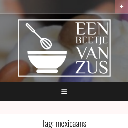
Naar
de
inhoud
springen
Tag:
mexicaans