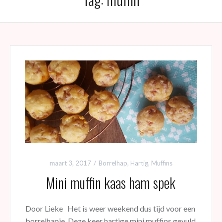
maart 3, 2017
Borrelhap
,
Hartig
,
Muffins
Mini muffin kaas ham spek
Door Lieke Het is weer weekend dus tijd voor een
borrelhapje. Deze keer hartige mini muffins gevuld