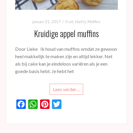
januari 31, 2017
Fruit
,
Herfst
,
Muffins
Kruidige appel muffins
Door Lieke Ik houd van muffins omdat ze gewoon
heel makkelijk te maken zijn en altijd lekker. Net
als bij cake kan je eindeloos variëren als je een
goede basis hebt. Je hebt het
Lees verder…
F
W
Pi
T
ac
h
nt
w
e
at
er
itt
b
s
es
er