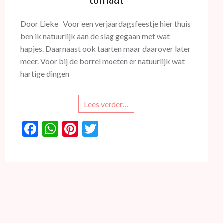
Door Lieke Voor een verjaardagsfeestje hier thuis
ben ik natuurlijk aan de slag gegaan met wat
hapjes. Daarnaast ook taarten maar daarover later
meer. Voor bij de borrel moeten er natuurlijk wat
hartige dingen
Lees verder…
F
W
Pi
T
ac
h
nt
w
e
at
er
itt
b
s
es
er
o
A
t
o
p