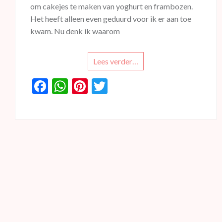
om cakejes te maken van yoghurt en frambozen.
Het heeft alleen even geduurd voor ik er aan toe
kwam. Nu denk ik waarom
Lees verder…
F
W
Pi
T
ac
h
nt
w
e
at
er
itt
b
s
es
er
o
A
t
o
p
k
p