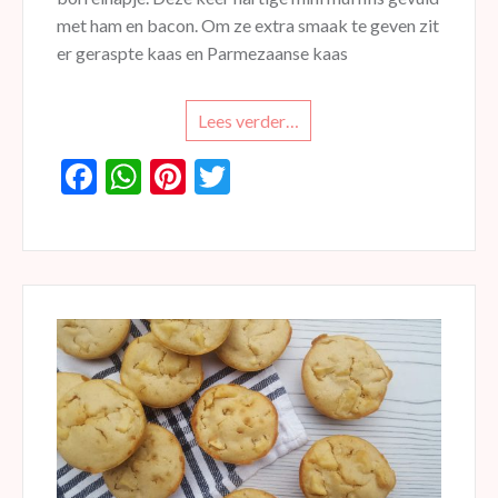
met ham en bacon. Om ze extra smaak te geven zit
er geraspte kaas en Parmezaanse kaas
Lees verder…
F
W
Pi
T
ac
h
nt
w
e
at
er
itt
b
s
es
er
o
A
t
o
p
k
p