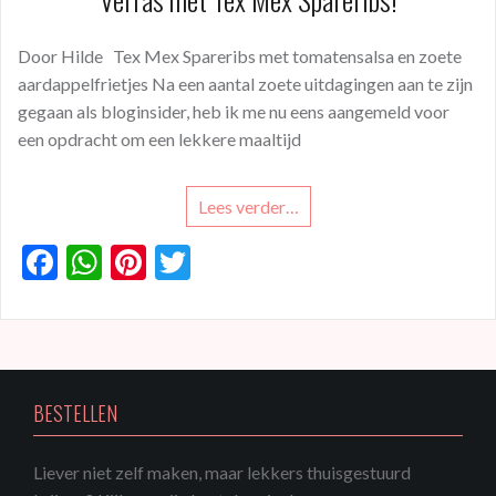
Door Hilde Tex Mex Spareribs met tomatensalsa en zoete
aardappelfrietjes Na een aantal zoete uitdagingen aan te zijn
gegaan als bloginsider, heb ik me nu eens aangemeld voor
een opdracht om een lekkere maaltijd
Lees verder…
F
W
Pi
T
ac
h
nt
w
e
at
er
itt
b
s
es
er
o
A
t
BESTELLEN
o
p
k
p
Liever niet zelf maken, maar lekkers thuisgestuurd