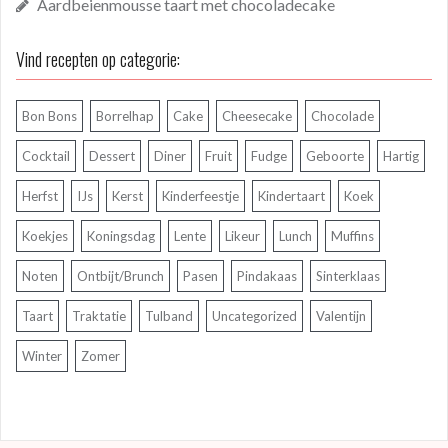
Aardbeienmousse taart met chocoladecake
Vind recepten op categorie:
Bon Bons
Borrelhap
Cake
Cheesecake
Chocolade
Cocktail
Dessert
Diner
Fruit
Fudge
Geboorte
Hartig
Herfst
IJs
Kerst
Kinderfeestje
Kindertaart
Koek
Koekjes
Koningsdag
Lente
Likeur
Lunch
Muffins
Noten
Ontbijt/Brunch
Pasen
Pindakaas
Sinterklaas
Taart
Traktatie
Tulband
Uncategorized
Valentijn
Winter
Zomer