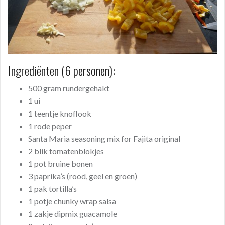
Ingrediënten (6 personen):
500 gram rundergehakt
1 ui
1 teentje knoflook
1 rode peper
Santa Maria seasoning mix for Fajita original
2 blik tomatenblokjes
1 pot bruine bonen
3 paprika’s (rood, geel en groen)
1 pak tortilla’s
1 potje chunky wrap salsa
1 zakje dipmix guacamole