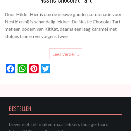
Door Hilde Hier is dan de nieuwe gouden combinatie voor
Nestlé en hij is schandalig lekker! De Nestlé Chocolat Tart
met een bodem van KitKat, daarna een laag karamel met
stukjes Lion en vervolgens twee
Lees verder…
F
W
Pi
T
ac
h
nt
w
e
at
er
itt
b
s
es
er
o
A
t
BESTELLEN
o
p
k
p
Liever niet zelf maken, maar lekkers thuisgestuurd