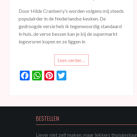
Door Hilde Cranberry’s worden volgens mij steeds
populairder in de Nederlandse keuken. De
gedroogde versie heb ik tegenwoordig standaard
in huis, de verse bessen kan je bij de supermarkt
ingevroren kopen en ze liggen in
Lees verder…
F
W
Pi
T
ac
h
nt
w
e
at
er
itt
b
s
es
er
o
A
t
BESTELLEN
o
p
k
p
Liever niet zelf maken, maar lekkers thuisgestuu