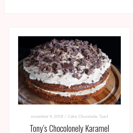
november 4, 2018
Cake
,
Chocolade
,
Taart
Tony’s Chocolonely Karamel