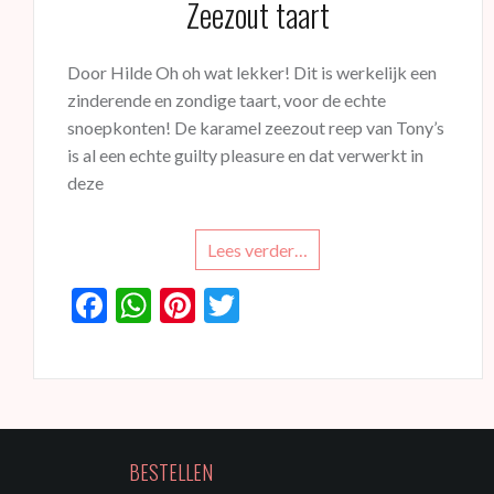
Zeezout taart
Door Hilde Oh oh wat lekker! Dit is werkelijk een
zinderende en zondige taart, voor de echte
snoepkonten! De karamel zeezout reep van Tony’s
is al een echte guilty pleasure en dat verwerkt in
deze
Lees verder…
F
W
Pi
T
ac
h
nt
w
e
at
er
itt
b
s
es
er
o
A
t
BESTELLEN
o
p