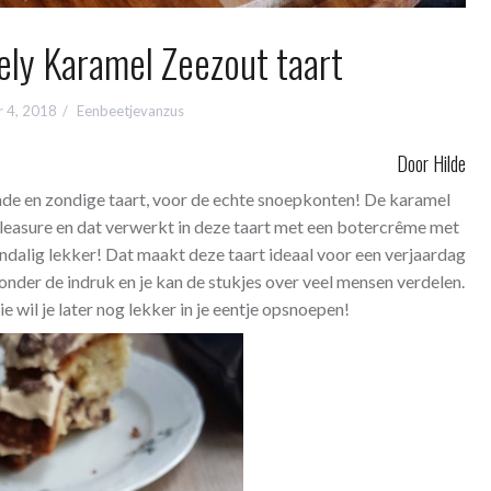
ely Karamel Zeezout taart
 4, 2018
Eenbeetjevanzus
Door Hilde
ende en zondige taart, voor de echte snoepkonten! De karamel
 pleasure en dat verwerkt in deze taart met een botercrême met
ndalig lekker! Dat maakt deze taart ideaal voor een verjaardag
 onder de indruk en je kan de stukjes over veel mensen verdelen.
e wil je later nog lekker in je eentje opsnoepen!