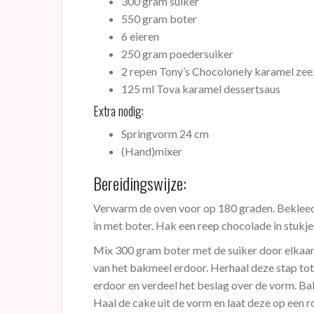
300 gram suiker
550 gram boter
6 eieren
250 gram poedersuiker
2 repen Tony’s Chocolonely karamel zee
125 ml Tova karamel dessertsaus
Extra nodig:
Springvorm 24 cm
(Hand)mixer
Bereidingswijze:
Verwarm de oven voor op 180 graden. Bekleed
in met boter. Hak een reep chocolade in stukje
Mix 300 gram boter met de suiker door elkaar t
van het bakmeel erdoor. Herhaal deze stap tot 
erdoor en verdeel het beslag over de vorm. Ba
Haal de cake uit de vorm en laat deze op een r