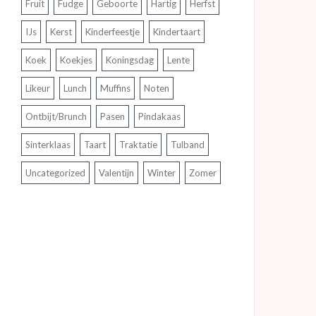
Fruit
Fudge
Geboorte
Hartig
Herfst
IJs
Kerst
Kinderfeestje
Kindertaart
Koek
Koekjes
Koningsdag
Lente
Likeur
Lunch
Muffins
Noten
Ontbijt/Brunch
Pasen
Pindakaas
Sinterklaas
Taart
Traktatie
Tulband
Uncategorized
Valentijn
Winter
Zomer