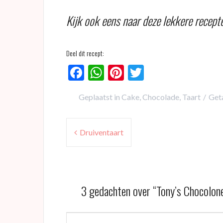
Kijk ook eens naar deze lekkere recept
Deel dit recept:
F
W
Pi
T
ac
h
nt
w
Geplaatst in
Cake
,
Chocolade
,
Taart
Get
e
at
er
itt
b
s
es
er
Bericht
o
A
t
Druiventaart
navigatie
o
p
k
p
3 gedachten over “
Tony’s Chocolon