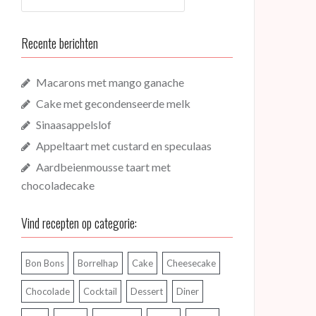
Recente berichten
Macarons met mango ganache
Cake met gecondenseerde melk
Sinaasappelslof
Appeltaart met custard en speculaas
Aardbeienmousse taart met
chocoladecake
Vind recepten op categorie:
Bon Bons
Borrelhap
Cake
Cheesecake
Chocolade
Cocktail
Dessert
Diner