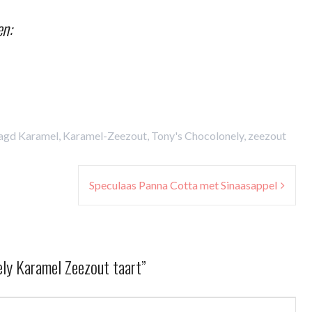
en:
agd
Karamel
,
Karamel-Zeezout
,
Tony's Chocolonely
,
zeezout
Speculaas Panna Cotta met Sinaasappel
ely Karamel Zeezout taart
”