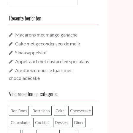
Recente berichten
Macarons met mango ganache
Cake met gecondenseerde melk
Sinaasappelslof
Appeltaart met custard en speculaas
Aardbeienmousse taart met
chocoladecake
Vind recepten op categorie:
Bon Bons
Borrelhap
Cake
Cheesecake
Chocolade
Cocktail
Dessert
Diner