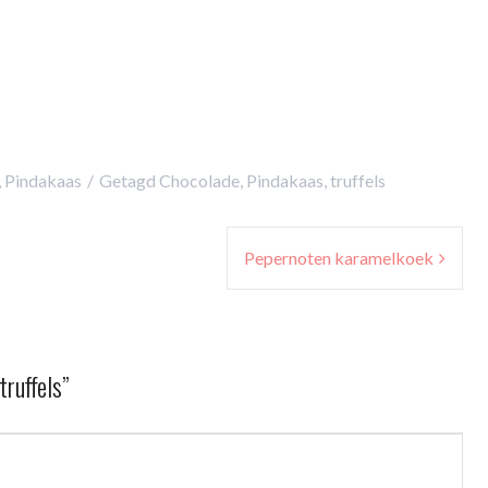
,
Pindakaas
Getagd
Chocolade
,
Pindakaas
,
truffels
Pepernoten karamelkoek
ruffels
”