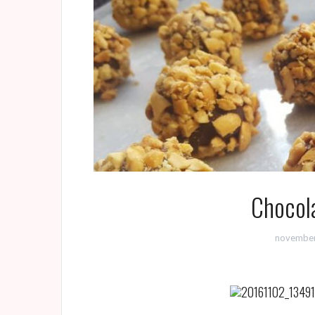
Chocola
november