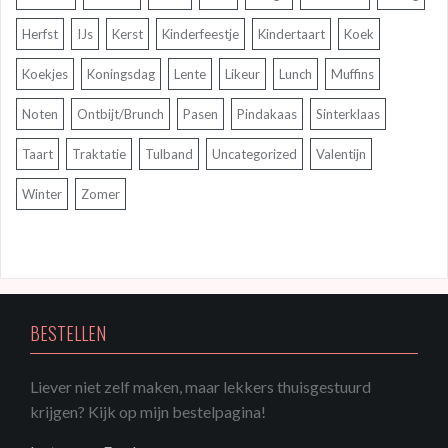
Herfst
IJs
Kerst
Kinderfeestje
Kindertaart
Koek
Koekjes
Koningsdag
Lente
Likeur
Lunch
Muffins
Noten
Ontbijt/Brunch
Pasen
Pindakaas
Sinterklaas
Taart
Traktatie
Tulband
Uncategorized
Valentijn
Winter
Zomer
BESTELLEN
Liever niet zelf maken, maar lekkers thuisgestuurd
krijgen? Kijk op mijn bestelpagina!