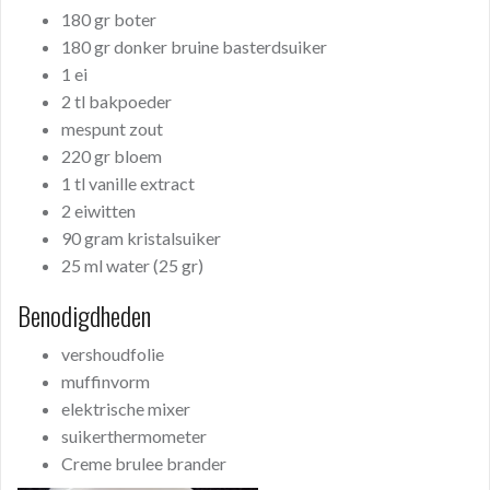
180 gr boter
180 gr donker bruine basterdsuiker
1 ei
2 tl bakpoeder
mespunt zout
220 gr bloem
1 tl vanille extract
2 eiwitten
90 gram kristalsuiker
25 ml water (25 gr)
Benodigdheden
vershoudfolie
muffinvorm
elektrische mixer
suikerthermometer
Creme brulee brander