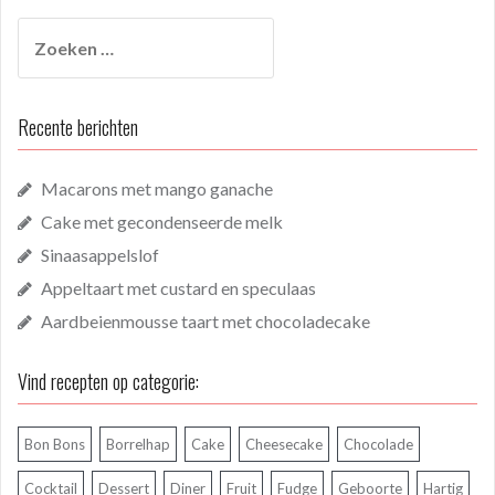
Zoeken
naar:
Recente berichten
Macarons met mango ganache
Cake met gecondenseerde melk
Sinaasappelslof
Appeltaart met custard en speculaas
Aardbeienmousse taart met chocoladecake
Vind recepten op categorie:
Bon Bons
Borrelhap
Cake
Cheesecake
Chocolade
Cocktail
Dessert
Diner
Fruit
Fudge
Geboorte
Hartig