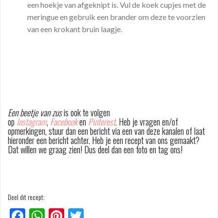
een hoekje van afgeknipt is. Vul de koek cupjes met de
meringue en gebruik een brander om deze te voorzien
van een krokant bruin laagje.
Een beetje van zus
is ook te volgen
op
Instagram
,
Facebook
en
Pinterest
. Heb je vragen en/of
opmerkingen, stuur dan een bericht via een van deze kanalen of laat
hieronder een bericht achter. Heb je een recept van ons gemaakt?
Dat willen we graag zien! Dus deel dan een foto en tag ons!
Deel dit recept:
F
W
Pi
T