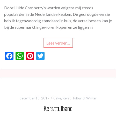
Door Hilde Cranberry’s worden volgens mij steeds
populairder in de Nederlandse keuken. De gedroogde versie
heb ik tegenwoordig standaard in huis, de verse bessen kan je
bij de supermarkt ingevroren kopen en ze liggen in
Lees verder…
F
W
Pi
T
ac
h
nt
w
e
at
er
itt
b
s
es
er
o
A
t
o
p
december 13, 2017
Cake
,
Kerst
,
Tulband
,
Winter
k
p
Kersttulband