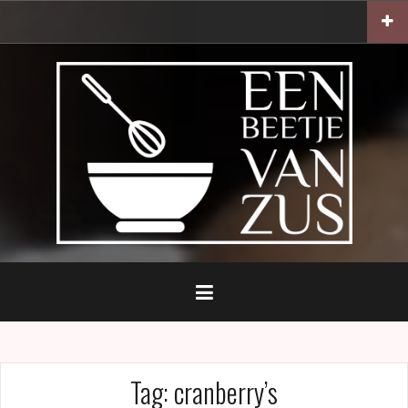
Naar
de
inhoud
springen
Tag:
cranberry’s