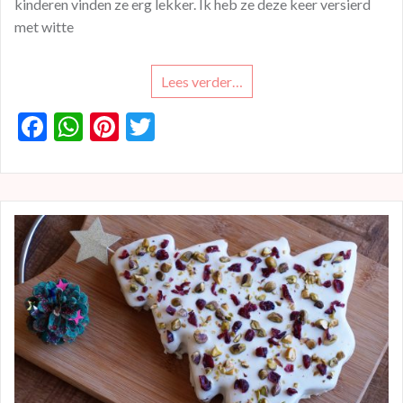
kinderen vinden ze erg lekker. Ik heb ze deze keer versierd
met witte
Lees verder…
F
W
Pi
T
ac
h
nt
w
e
at
er
itt
b
s
es
er
o
A
t
o
p
k
p