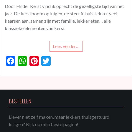
Door Hilde Kerst vind ik oprecht de gezelligste tijd van het
jaar. De kerstboom optuigen, de sfeer in huis, lekker veel
kaarsen aan, samen zijn met familie, lekker eten… alle
klassieke elementen van kerst
Lees verder…
F
W
Pi
T
ac
h
nt
w
e
at
er
itt
b
s
es
er
o
A
t
BESTELLEN
o
p
k
p
Liever niet zelf maken, maar lekkers thuisgestuurd
krijgen? Kijk op mijn bestelpagina!