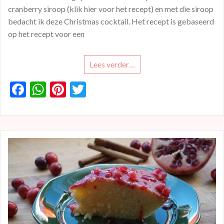
cranberry siroop (klik hier voor het recept) en met die siroop
bedacht ik deze Christmas cocktail. Het recept is gebaseerd
op het recept voor een
Lees verder…
F
W
Pi
T
ac
h
nt
w
e
at
er
itt
b
s
es
er
o
A
t
o
p
k
p