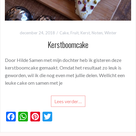
december 24, 2018
Cake
,
Fruit
,
Kerst
,
Noten
,
Winter
Kerstboomcake
Door Hilde Samen met mijn dochter heb ik gisteren deze
kerstboomcake gemaakt. Omdat het resultaat zo leuk is
geworden, wil ik die nog even met jullie delen. Wellicht een
leuke cake om samen met je
Lees verder…
F
W
Pi
T
ac
h
nt
w
e
at
er
itt