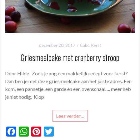
december 20, 2017
Cake
,
Kerst
Griesmeelcake met cranberry siroop
Door Hilde Zoek je nog een makkelijk recept voor kerst?
Dan ben je met deze griesmeelcake aan het juiste adres. Een
kom, een pannetje, een garde en een ovenschaal…. meer heb
je niet nodig. Klop
Lees verder…
F
W
Pi
T