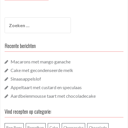
Zoeken
naar:
Recente berichten
Macarons met mango ganache
Cake met gecondenseerde melk
Sinaasappelslof
Appeltaart met custard en speculaas
Aardbeienmousse taart met chocoladecake
Vind recepten op categorie:
Bon Bons
Borrelhap
Cake
Cheesecake
Chocolade