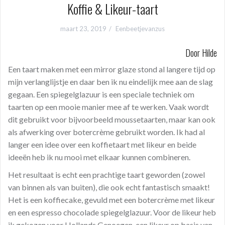
Koffie & Likeur-taart
maart 23, 2019
Eenbeetjevanzus
Door Hilde
Een taart maken met een mirror glaze stond al langere tijd op
mijn verlanglijstje en daar ben ik nu eindelijk mee aan de slag
gegaan. Een spiegelglazuur is een speciale techniek om
taarten op een mooie manier mee af te werken. Vaak wordt
dit gebruikt voor bijvoorbeeld moussetaarten, maar kan ook
als afwerking over botercrème gebruikt worden. Ik had al
langer een idee over een koffietaart met likeur en beide
ideeën heb ik nu mooi met elkaar kunnen combineren.
Het resultaat is echt een prachtige taart geworden (zowel
van binnen als van buiten), die ook echt fantastisch smaakt!
Het is een koffiecake, gevuld met een botercrème met likeur
en een espresso chocolade spiegelglazuur. Voor de likeur heb
ik gekozen voor Hollands Genoegen, een likeur op basis van