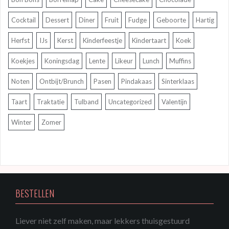
Cocktail
Dessert
Diner
Fruit
Fudge
Geboorte
Hartig
Herfst
IJs
Kerst
Kinderfeestje
Kindertaart
Koek
Koekjes
Koningsdag
Lente
Likeur
Lunch
Muffins
Noten
Ontbijt/Brunch
Pasen
Pindakaas
Sinterklaas
Taart
Traktatie
Tulband
Uncategorized
Valentijn
Winter
Zomer
BESTELLEN
Liever niet zelf maken, maar lekkers thuisgestuurd