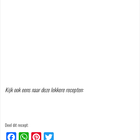
Kijk ook eens naar deze lekkere recepten:
Deel dit recept:
F
W
Pi
T